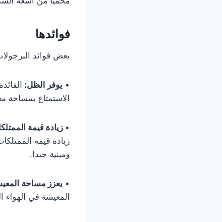
محميا من أشعة الش
فوائدها
بعض فوائد البرجولات
•
يوفر الظل:
الفائد
الاستمتاع بمساحة م
•
زيادة قيمة الممتلك
زيادة قيمة الممتلكا
ومبنية جيدا.
•
يعزز مساحة المعيش
المعيشة في الهواء ال