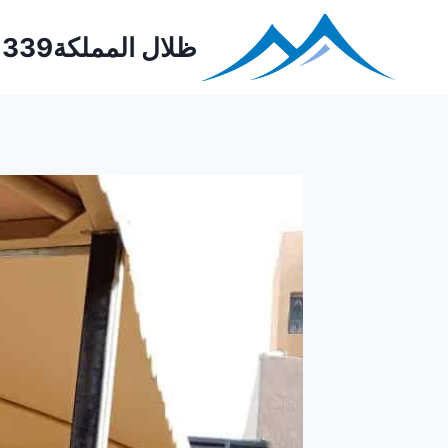
Ski
t
ظلال المملكة0552221339
conten