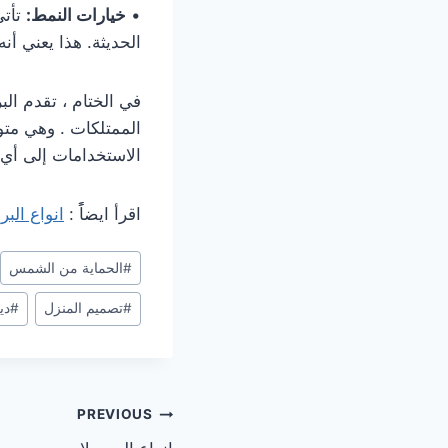
•
خيارات النمط:
تأتي
الحديثة. هذا يعني أن
في الختام ، تقدم ال
الممتلكات . وهي متو
الاستخدامات إلى أي
اقرأ ايضاًً :
انواع الب
Post
#
الحماية من الشمس
Tags:
#
تصميم المنزل
#
دي
تصفّح
PREVIOUS