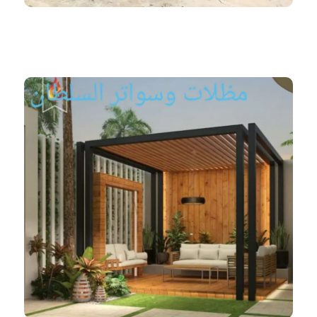
ظلال المملكة 966552221339