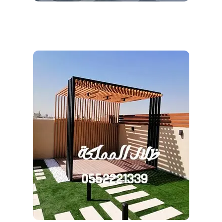
ظلال المملكة 966552221339