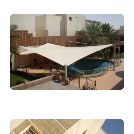
ظلال المملكة 966552221339