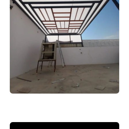
ظلال المملكة 966552221339