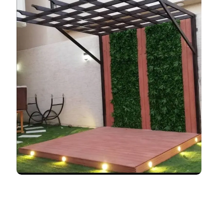
ظلال المملكة 966552221339