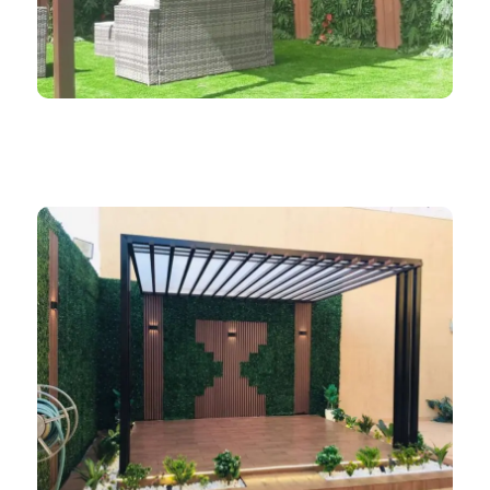
ظلال المملكة 966552221339