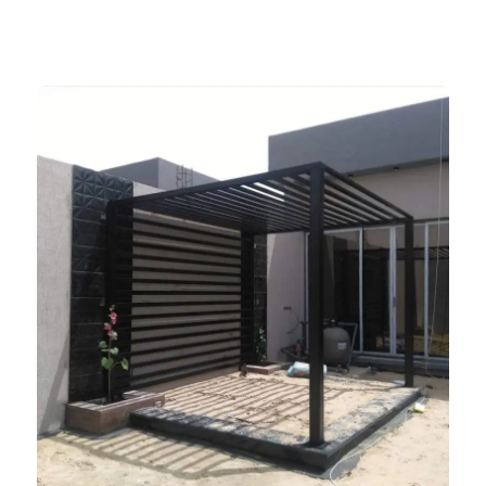
ظلال المملكة 966552221339