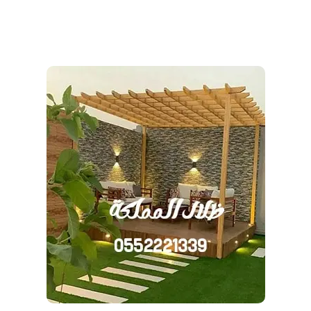
ظلال المملكة 966552221339