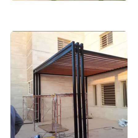
ظلال المملكة 966552221339