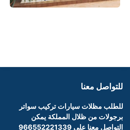
ظلال المملكة 966552221339
للتواصل معنا
للطلب مظلات سيارات تركيب سواتر
برجو
لات من ظلال المملكة يمكن
التواصل معنا على 966552221339