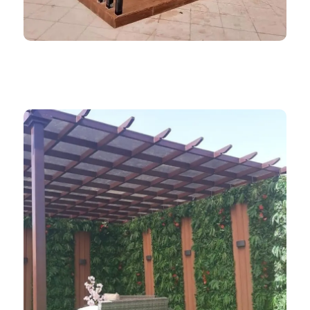
ظلال المملكة 966552221339