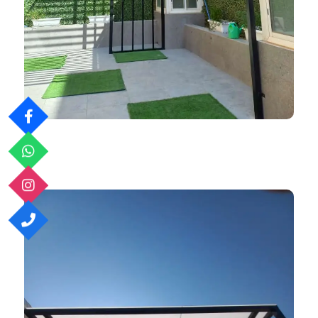
ظلال المملكة 966552221339