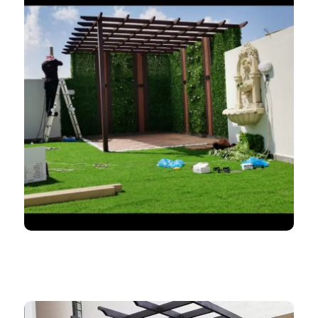
ظلال المملكة 966552221339