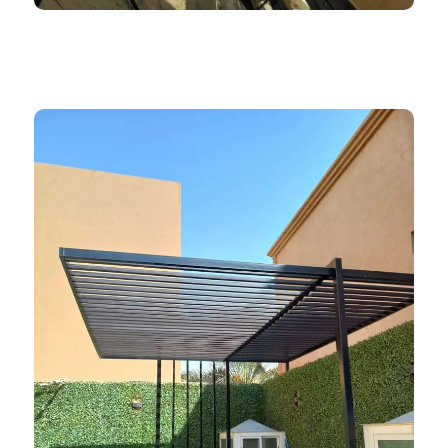
ظلال المملكة 966552221339