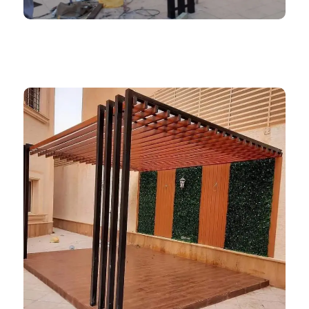
ظلال المملكة 966552221339