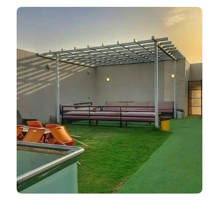
ظلال المملكة 966552221339