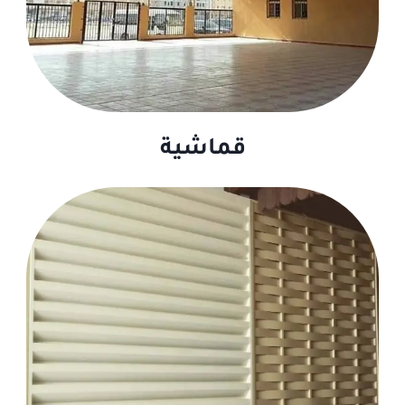
قماشية