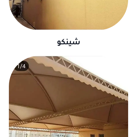
شينكو