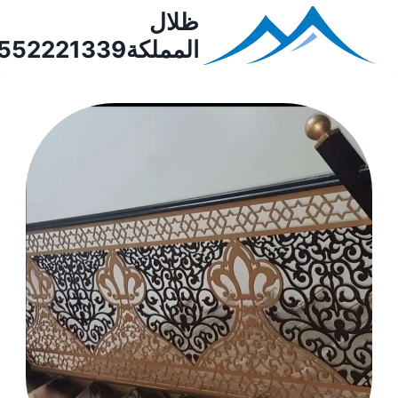
ظلال
المملكة0552221339