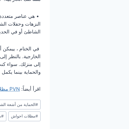
• هي عناصر متعددة 
النزهات وحفلات الشوا
الشاطئ أو في الحدي
في الختام ، ييمكن أ
الخارجية. بالنظر إل
إلى منزلك. سواء كنت
والحماية بينما يكمل 
اقرأ أيضاً:
PVN مظلات
Post
#
الحماية من أشعة ال
Tags:
#
مظلات احواش
#
م