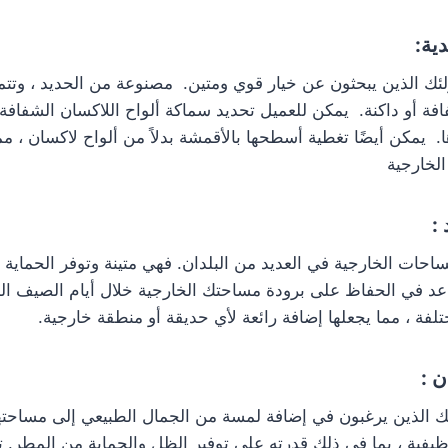
لأولئك الذين يبحثون عن خيار قوي ومتين. مصنوعة من الحديد ، وت
فة أو داكنة. يمكن للعميل تحديد سماكة ألواح اللاكسان الشفافة 
 يمكن أيضًا تغطية أسطحها بالأقمشة بدلاً من ألواح لاكسان ، مما يو
لخارجية
للمساحات الخارجية في العديد من البلدان. فهي متينة وتوفر الحما
عد في الحفاظ على برودة مساحتك الخارجية خلال أيام الصيف الحار
لفة ، مما يجعلها إضافة رائعة لأي حديقة أو منطقة خارجية.
لأولئك الذين يرغبون في إضافة لمسة من الجمال الطبيعي إلى مساحت
ظيفية ، بما في ذلك قدرته على توفير الظل والحماية من المطر. تعد 