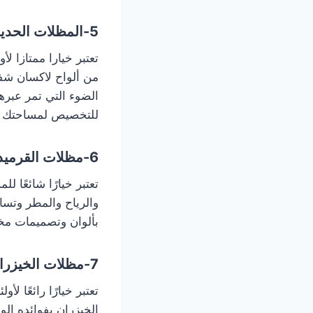
5-المظلات الحديدية:
تعتبر خيارا ممتازا 
من ألواح لاكسان شفا
الضوء التي تمر عبرها.
للتخصيص لمساحتك ا
6-مظلات القرميد :
تعتبر خيارًا شائعًا 
والرياح والمطر وتسا
بألوان وتصميمات مخت
7-مظلات الخيزران :
تعتبر خيارًا رائعًا 
الخيزران بفوائده الو