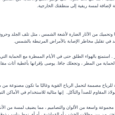
ة لإضافة لمسة ريفية إلى منطقتك الخارجية.
مًا وتحميك من الآثار الضارة لأشعة الشمس ، مثل تلف الجلد و
عد في تقليل مخاطر الإصابة بالأمراض المرتبطة بالشمس.
. استمتع بالهواء الطلق حتى في الأيام الممطرة مع الحماية التي
الحماية من المطر ، وتجعلك جافا. يوصى بإقرانها بأغطية أثاث مقاو
للرياح مصممة لتحمل الرياح القوية وغالبًا ما تكون مصنوعة من مو
ولاذ المقاوم للصدأ والتآكل. إنها مثالية للاستخدام في الأماكن الت
جموعة واسعة من الألوان والتصاميم ، مما يضيف لمسة من الأناق
ختر من بين مظلات الخشب أو القماشية ، أو أي نمط يناسب ذوق