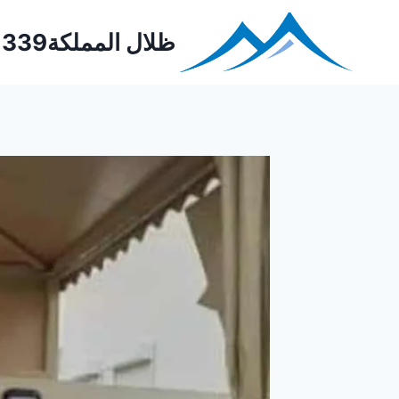
Ski
t
ظلال المملكة0552221339
conten