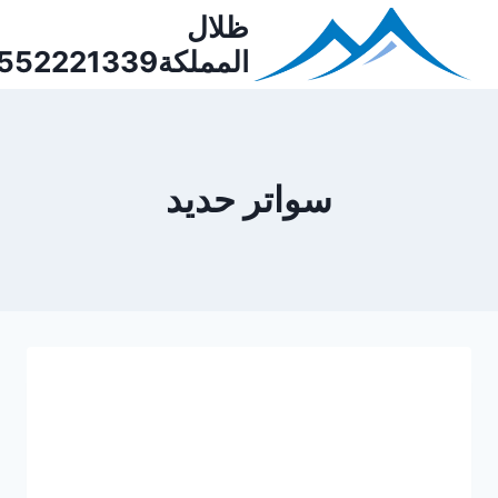
Ski
ظلال
t
المملكة0552221339
conten
سواتر حديد