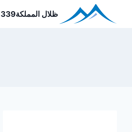
Ski
t
ظلال المملكة0552221339
conten