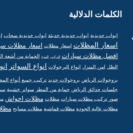
الكلمات الدلالية
ابواب حديدية
ابواب حديدية حديثة
ابواب حديدية سحاب
اب
اسعار المظلات
اسعار مظلات سي
اسعار مظلات
افضل مظلات سيارات
الحماية من أشعة 
التركيب
التنوع
انواع السواتر
انو
الظل
امن المنزل
انواع البرجولات
بروجولات الرياض
بروجولات حديد
تركيب جميع أنواع المظ
جلسات حدائق الرياض
حماية من المطر
سواتر خشبية
سوا
مظلات احواش
صور تركيب مظلات سيارات
مظلات
مظ
مظلا
مظلات عالية الجودة
مظلات قماشية
مظلات مسابح