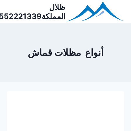
Ski
ظلال
t
المملكة0552221339
conten
أنواع مظلات قماش