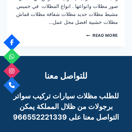
صور مظلات وانواعها . انواع المظلات في خميس
مشيط مظلات حديد مظلات شفافة مظلات قماش
مظلات خشبية افضل محل عمل…
افضل
READ MORE
محل
عمل
مظلات
في
خميس
مشيط
للتواصل معنا
للطلب مظلات سيارات تركيب سواتر
برجو
لات من ظلال المملكة يمكن
التواصل معنا على 966552221339