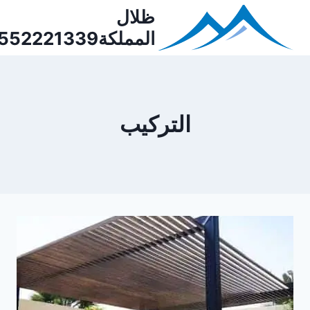
Ski
ظلال
t
المملكة0552221339
conten
التركيب