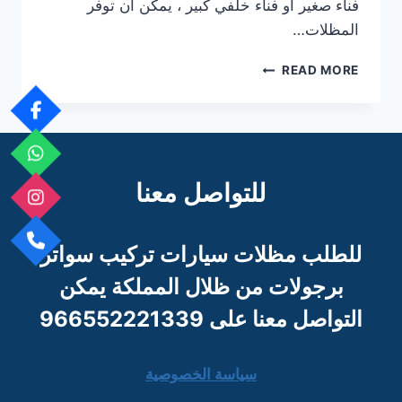
فناء صغير أو فناء خلفي كبير ، يمكن أن توفر
المظلات…
مظلات
READ MORE
الشراع
للتواصل معنا
للطلب مظلات سيارات تركيب سواتر
برجو
لات من ظلال المملكة يمكن
التواصل معنا على 966552221339
سياسة الخصوصية