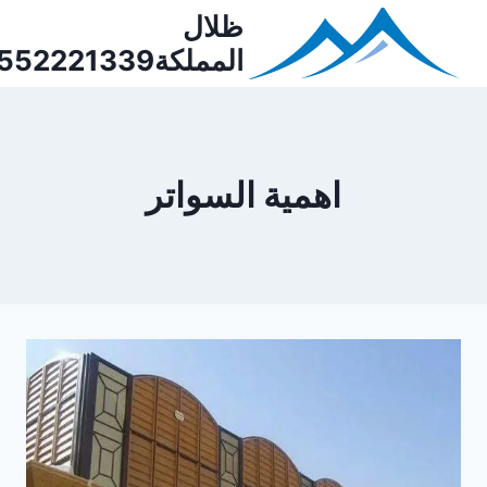
Ski
ظلال
t
المملكة0552221339
conten
اهمية السواتر