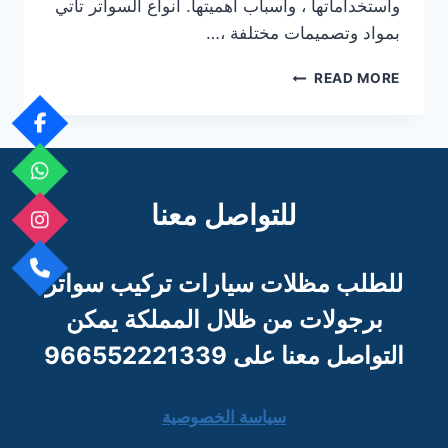
واستخداماتها ، وأسباب أهميتها. أنواع السواتر تأتي
بمواد وتصميمات مختلفة ،…
السوتر
READ MORE
واهميتها
للتواصل معنا
للطلب مظلات سيارات تركيب سواتر
برجو
لات من ظلال المملكة يمكن
التواصل معنا على 966552221339
سياسة الخصوصية