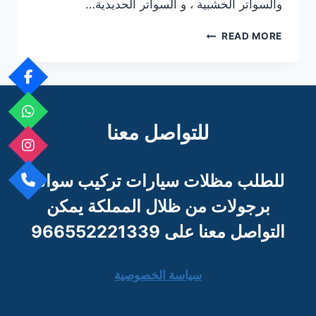
والسواتر الخشبية ، و السواتر الحديدية…
سواتر
READ MORE
الرياض
للتواصل معنا
للطلب مظلات سيارات تركيب سواتر
برجو
لات من ظلال المملكة يمكن
التواصل معنا على 966552221339
سياسة الخصوصية