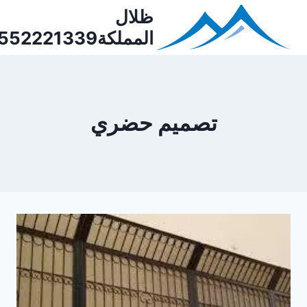
Ski
ظلال
t
المملكة0552221339
conten
تصميم حضري