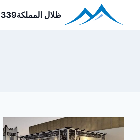
Ski
t
ظلال المملكة0552221339
conten