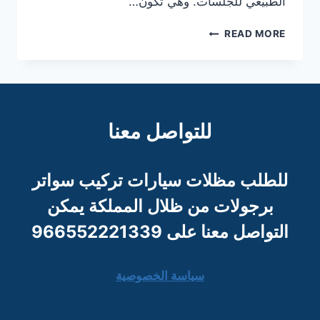
الطبيعي للجلسات. وهي تكون…
تركيب
READ MORE
جلسات
في
السطح
بالرياض
مع
تنسيق
للتواصل معنا
للطلب مظلات سيارات تركيب سواتر
برجو
لات من ظلال المملكة يمكن
التواصل معنا على 966552221339
سياسة الخصوصية