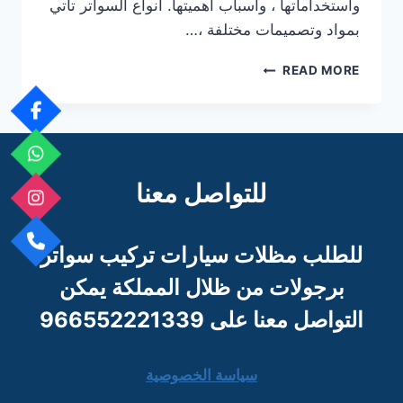
واستخداماتها ، وأسباب أهميتها. أنواع السواتر تأتي
بمواد وتصميمات مختلفة ،…
السوتر
READ MORE
واهميتها
للتواصل معنا
للطلب مظلات سيارات تركيب سواتر
برجو
لات من ظلال المملكة يمكن
التواصل معنا على 966552221339
سياسة الخصوصية