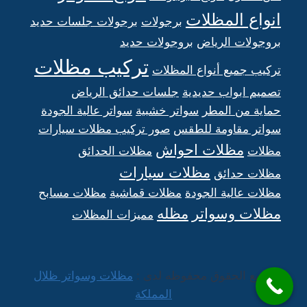
انواع المظلات
برجولات
برجولات جلسات حديد
بروجولات الرياض
بروجولات حديد
تركيب مظلات
تركيب جميع أنواع المظلات
تصميم ابواب حديدية
جلسات حدائق الرياض
حماية من المطر
سواتر خشبية
سواتر عالية الجودة
سواتر مقاومة للطقس
صور تركيب مظلات سيارات
مظلات احواش
مظلات
مظلات الحدائق
مظلات سيارات
مظلات حدائق
مظلات عالية الجودة
مظلات قماشية
مظلات مسابح
مظلات وسواتر
مظله
مميزات المظلات
جميع الحقوق محفوظه لدى :
مظلات وسواتر ظلال
المملكة