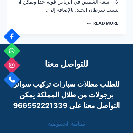
لان اشعة الشمس في الرياض قوية جدا ويمكن أن
تسبب سرطان الجلد. بالإضافة إلى…
مظلات
READ MORE
الرياض
للتواصل معنا
للطلب مظلات سيارات تركيب سواتر
برجو
لات من ظلال المملكة يمكن
التواصل معنا على 966552221339
سياسة الخصوصية