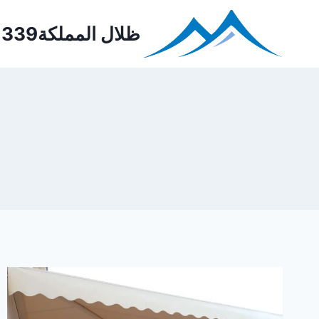
Ski
t
ظلال المملكة0552221339
conten