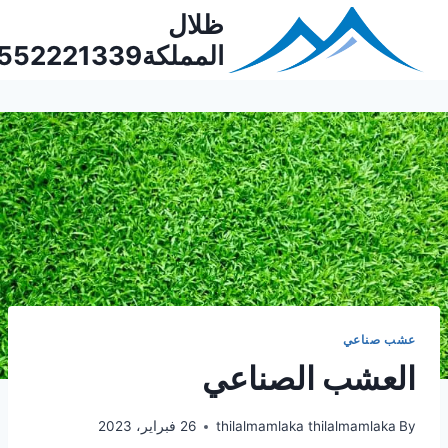
Ski
ظلال
t
المملكة0552221339
conten
عشب صناعي
العشب الصناعي
By
thilalmamlaka thilalmamlaka
26 فبراير، 2023