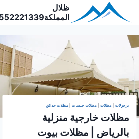
Ski
ظلال
t
المملكة0552221339
conten
برجولات
|
مظلات
|
مظلات جلسات
|
مظلات حدائق
مظلات خارجية منزلية
بالرياض | مظلات بيوت