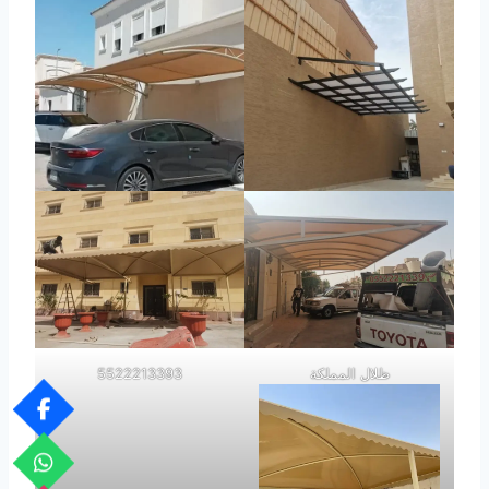
ظلال المملكة
5522213393