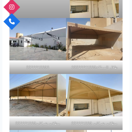
مظلات شركات 552221339
ظلال المملكة05522211339
5522213393
مظلات شركات 552221339
مظلات شركات552221339