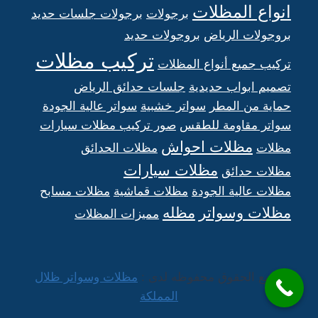
انواع المظلات
برجولات
برجولات جلسات حديد
بروجولات الرياض
بروجولات حديد
تركيب مظلات
تركيب جميع أنواع المظلات
تصميم ابواب حديدية
جلسات حدائق الرياض
حماية من المطر
سواتر خشبية
سواتر عالية الجودة
سواتر مقاومة للطقس
صور تركيب مظلات سيارات
مظلات احواش
مظلات
مظلات الحدائق
مظلات سيارات
مظلات حدائق
مظلات عالية الجودة
مظلات قماشية
مظلات مسابح
مظلات وسواتر
مظله
مميزات المظلات
جميع الحقوق محفوظه لدى :
مظلات وسواتر ظلال
المملكة