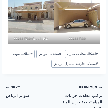
552221339
ظلال المملكة552221339
Post
#
اشكال مظلات منازل
#
مظلات احواش
#
مظلات بيوت
Tags:
#
مظلات خارجية للمنازل الرياض
تصفّح
NEXT
PREVIOUS
تركيب مظلات خزانات
سواتر الرياض
المقالات
المياه تغطية خزان الماء